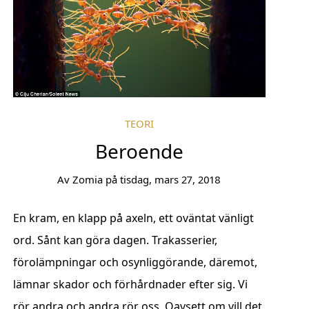
TEORI
Beroende
Av
Zomia
på
tisdag, mars 27, 2018
En kram, en klapp på axeln, ett oväntat vänligt
ord. Sånt kan göra dagen. Trakasserier,
förolämpningar och osynliggörande, däremot,
lämnar skador och förhårdnader efter sig. Vi
rör andra och andra rör oss. Oavsett om vill det