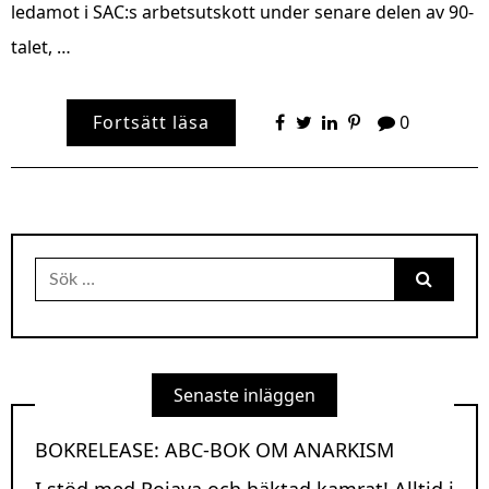
ledamot i SAC:s arbetsutskott under senare delen av 90-
talet, …
Fortsätt läsa
0
Sök
efter:
Senaste inläggen
BOKRELEASE: ABC-BOK OM ANARKISM