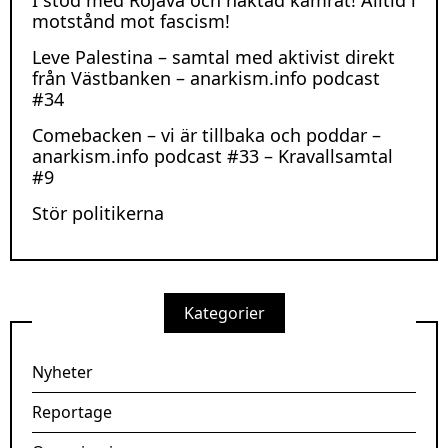
I stöd med Rojava och häktad kamrat! Alltid i
motstånd mot fascism!
Leve Palestina – samtal med aktivist direkt
från Västbanken – anarkism.info podcast
#34
Comebacken – vi är tillbaka och poddar –
anarkism.info podcast #33 – Kravallsamtal
#9
Stör politikerna
Kategorier
Nyheter
Reportage