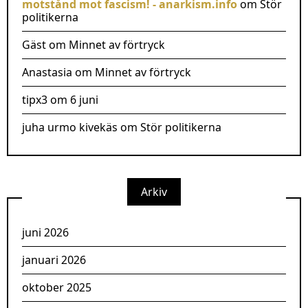
motstånd mot fascism! - anarkism.info
om
Stör
politikerna
Gäst
om
Minnet av förtryck
Anastasia
om
Minnet av förtryck
tipx3
om
6 juni
juha urmo kivekäs
om
Stör politikerna
Arkiv
juni 2026
januari 2026
oktober 2025