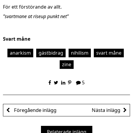
För ett förstörande av allt.
”svartmane at riseup punkt net”
Svart måne
anarkism
gästbidrag
nihilism
svart måne
zine
5
Föregående inlägg
Nästa inlägg
Relaterade inlägg