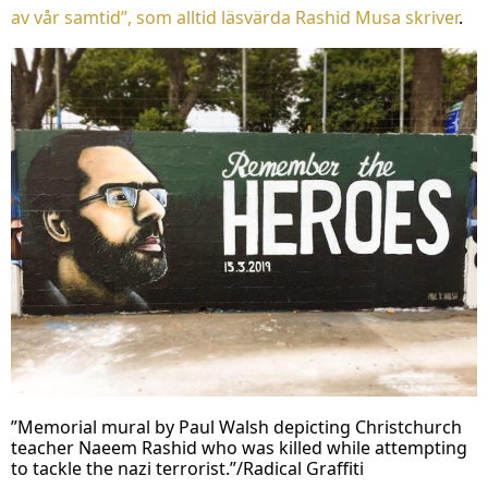
av vår samtid”, som alltid läsvärda Rashid Musa skriver
.
”Memorial mural by Paul Walsh depicting Christchurch
teacher Naeem Rashid who was killed while attempting
to tackle the nazi terrorist.”/Radical Graffiti