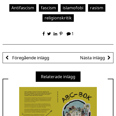
Antifascism
fascism
islamofobi
rasism
religionskritik
1
Föregående inlägg
Nästa inlägg
Relaterade inlägg