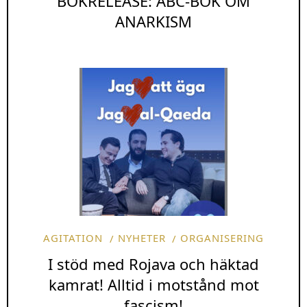
BOKRELEASE: ABC-BOK OM
ANARKISM
AGITATION
NYHETER
ORGANISERING
I stöd med Rojava och häktad
kamrat! Alltid i motstånd mot
fascism!