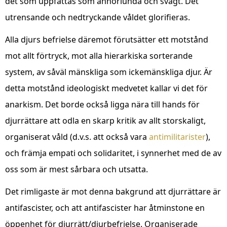
det som uppfattas som annorlunda och svagt. Det
utrensande och nedtryckande våldet glorifieras.
Alla djurs befrielse däremot förutsätter ett motstånd
mot allt förtryck, mot alla hierarkiska sorterande
system, av såväl mänskliga som ickemänskliga djur. Är
detta motstånd ideologiskt medvetet kallar vi det för
anarkism. Det borde också ligga nära till hands för
djurrättare att odla en skarp kritik av allt storskaligt,
organiserat våld (d.v.s. att också vara
antimilitarister
),
och främja empati och solidaritet, i synnerhet med de av
oss som är mest sårbara och utsatta.
Det rimligaste är mot denna bakgrund att djurrättare är
antifascister, och att antifascister har åtminstone en
öppenhet för djurrätt/djurbefrielse. Organiserade