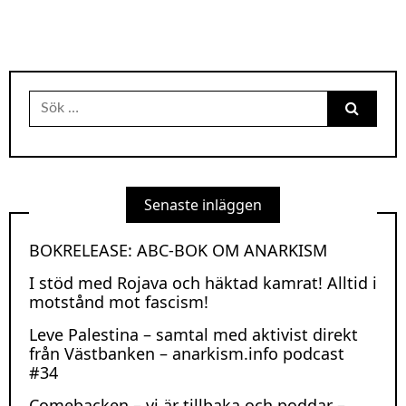
Sök
efter:
Senaste inläggen
BOKRELEASE: ABC-BOK OM ANARKISM
I stöd med Rojava och häktad kamrat! Alltid i
motstånd mot fascism!
Leve Palestina – samtal med aktivist direkt
från Västbanken – anarkism.info podcast
#34
Comebacken – vi är tillbaka och poddar –