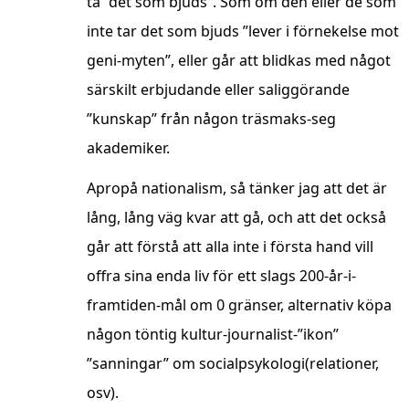
ta ”det som bjuds”. Som om den eller de som
inte tar det som bjuds ”lever i förnekelse mot
geni-myten”, eller går att blidkas med något
särskilt erbjudande eller saliggörande
”kunskap” från någon träsmaks-seg
akademiker.
Apropå nationalism, så tänker jag att det är
lång, lång väg kvar att gå, och att det också
går att förstå att alla inte i första hand vill
offra sina enda liv för ett slags 200-år-i-
framtiden-mål om 0 gränser, alternativ köpa
någon töntig kultur-journalist-”ikon”
”sanningar” om socialpsykologi(relationer,
osv).