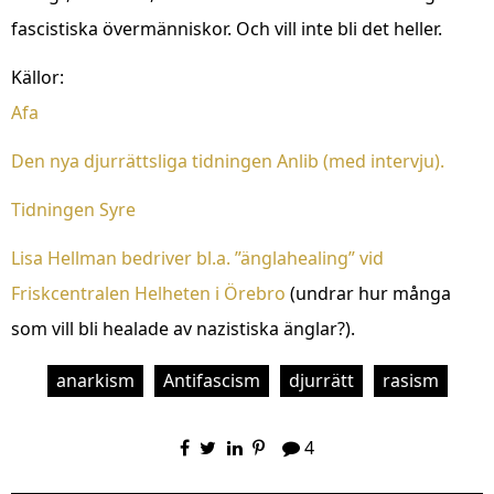
fascistiska övermänniskor. Och vill inte bli det heller.
Källor:
Afa
Den nya djurrättsliga tidningen Anlib (med intervju).
Tidningen Syre
Lisa Hellman bedriver bl.a. ”änglahealing” vid
Friskcentralen Helheten i Örebro
(undrar hur många
som vill bli healade av nazistiska änglar?).
anarkism
Antifascism
djurrätt
rasism
4