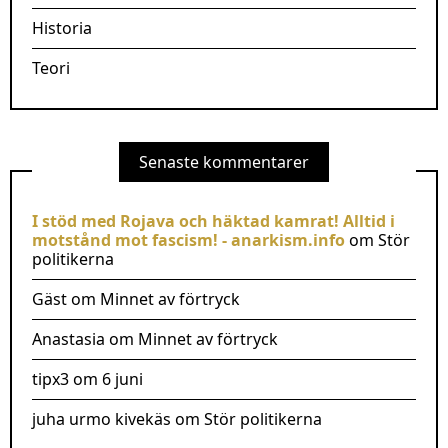
Historia
Teori
Senaste kommentarer
I stöd med Rojava och häktad kamrat! Alltid i
motstånd mot fascism! - anarkism.info
om
Stör
politikerna
Gäst
om
Minnet av förtryck
Anastasia
om
Minnet av förtryck
tipx3
om
6 juni
juha urmo kivekäs
om
Stör politikerna